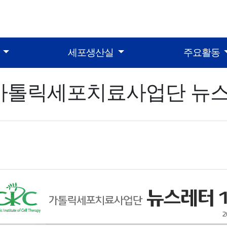
터
세포생산실
주요활동
가톨릭세포치료사업단 뉴스