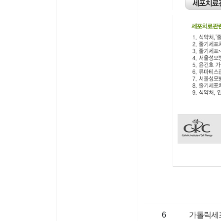
게시물번호
제목
6
가톨릭세