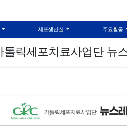
터
세포생산실
주요활동
가톨릭세포치료사업단 뉴스