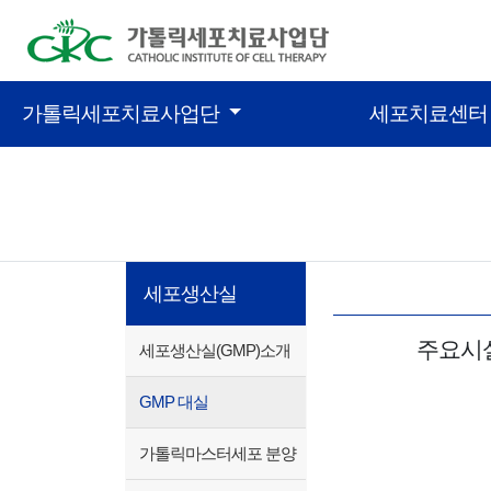
콘텐츠 바로가기
가톨릭세포치료사업단
세포치료센
세포생산실
주요시
세포생산실(GMP)소개
GMP 대실
가톨릭마스터세포 분양