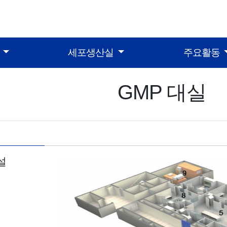
터
세포생산실
주요활동
GMP 대실
설